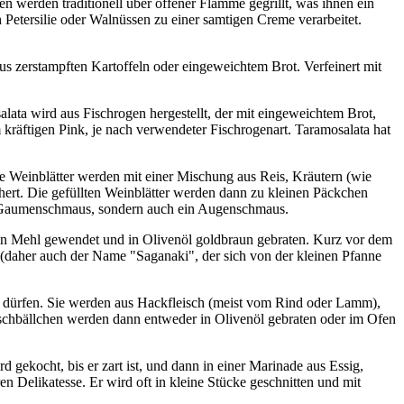
 werden traditionell über offener Flamme gegrillt, was ihnen ein
Petersilie oder Walnüssen zu einer samtigen Creme verarbeitet.
 aus zerstampften Kartoffeln oder eingeweichtem Brot. Verfeinert mit
lata wird aus Fischrogen hergestellt, der mit eingeweichtem Brot,
 kräftigen Pink, je nach verwendeter Fischrogenart. Taramosalata hat
te Weinblätter werden mit einer Mischung aus Reis, Kräutern (wie
chert. Die gefüllten Weinblätter werden dann zu kleinen Päckchen
ein Gaumenschmaus, sondern auch ein Augenschmaus.
rd in Mehl gewendet und in Olivenöl goldbraun gebraten. Kurz vor dem
(daher auch der Name "Saganaki", der sich von der kleinen Pfanne
len dürfen. Sie werden aus Hackfleisch (meist vom Rind oder Lamm),
ischbällchen werden dann entweder in Olivenöl gebraten oder im Ofen
gekocht, bis er zart ist, und dann in einer Marinade aus Essig,
Delikatesse. Er wird oft in kleine Stücke geschnitten und mit