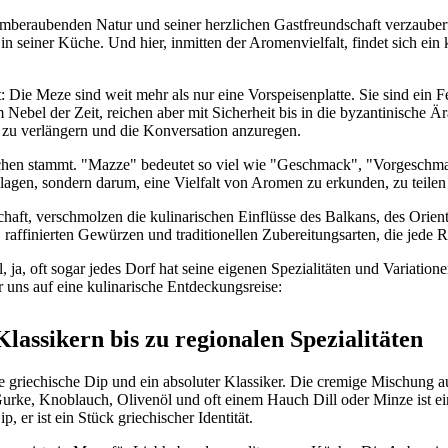
emberaubenden Natur und seiner herzlichen Gastfreundschaft verzaubert
 seiner Küche. Und hier, inmitten der Aromenvielfalt, findet sich ein ku
t
: Die Meze sind weit mehr als nur eine Vorspeisenplatte. Sie sind ein 
m Nebel der Zeit, reichen aber mit Sicherheit bis in die byzantinische
 zu verlängern und die Konversation anzuregen.
schen stammt. "Mazze" bedeutet so viel wie "Geschmack", "Vorgeschmac
chlagen, sondern darum, eine Vielfalt von Aromen zu erkunden, zu teil
aft, verschmolzen die kulinarischen Einflüsse des Balkans, des Orient
 raffinierten Gewürzen und traditionellen Zubereitungsarten, die jede
l, ja, oft sogar jedes Dorf hat seine eigenen Spezialitäten und Variation
r uns auf eine kulinarische Entdeckungsreise:
lassikern bis zu regionalen Spezialitäten
te griechische Dip und ein absoluter Klassiker. Die cremige Mischung 
Gurke, Knoblauch, Olivenöl und oft einem Hauch Dill oder Minze ist ein
p, er ist ein Stück griechischer Identität.