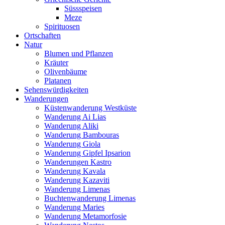
Süssspeisen
Meze
Spirituosen
Ortschaften
Natur
Blumen und Pflanzen
Kräuter
Olivenbäume
Platanen
Sehenswürdigkeiten
Wanderungen
Küstenwanderung Westküste
Wanderung Ai Lias
Wanderung Aliki
Wanderung Bambouras
Wanderung Giola
Wanderung Gipfel Ipsarion
Wanderungen Kastro
Wanderung Kavala
Wanderung Kazaviti
Wanderung Limenas
Buchtenwanderung Limenas
Wanderung Maries
Wanderung Metamorfosie