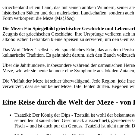
Griechenland ist ein Land, das mit seinen antiken Wundern, seiner at
historischen Stätten und den malerischen Landschaften, sondern auch in
Form verkörpert: die Meze (Μεζέδες).
Die Meze: Ein Spiegelbild griechischer Geschichte und Lebensar
Zeugnis der griechischen Geschichte. Ihre Ursprünge verlieren sich i
alkoholischen Getränken kleine Speisen zu servieren, um den Genuss
Das Wort "Meze" selbst ist ein sprachliches Erbe, das aus dem Persi
kulinarische Tradition. Es geht nicht darum, sich den Bauch vollzus
Über die Jahrhunderte, insbesondere während der osmanischen Herrsch
Meze, wie wir sie heute kennen: eine Symphonie aus lokalen Zutaten,
Die Vielfalt der Meze ist schier überwältigend. Jede Region, jede Inse
verwurzelt, dass sie auf keiner Meze-Tafel fehlen dürfen. Begeben wi
Eine Reise durch die Welt der Meze - von K
Tzatziki: Der König der Dips - Tzatziki ist wohl der bekanntes
seinen leicht säuerlichen Geschmack auszeichnet), geriebener 
Fisch – und ist auch pur ein Genuss. Tzatziki ist nicht nur ein Di