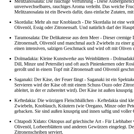
Melitzanosalata: Die rauchige Verführung - Diese Auberginencr
unverwechselbares, rauchiges Aroma verleiht. Das weiche Fruch
Melitzanosalata ist ein Beweis dafür, dass einfache Zutaten, m
Skordalia: Mehr als nur Knoblauch - Die Skordalia ist eine weite
Olivenöl, Essig oder Zitronensaft. Und natürlich darf der Hauptd
Taramosalata: Die Delikatesse aus dem Meer - Dieser cremige Di
Zitronensaft, Olivenöl und manchmal auch Zwiebeln zu einer gla
einen intensiven, salzigen Geschmack und wird oft mit Oliven 
Dolmadakia: Kleine Kunstwerke aus Weinblättern - Dolmadakia s
Dill, Minze und Petersilie) und oft auch Pinienkernen oder Ro
gerollt und in einem Topf mit Zitronensaft und Olivenöl gesc
Saganaki: Der Käse, der Feuer fängt - Saganaki ist ein Spektak
Servieren wird der Käse oft mit einem Schuss Ouzo oder Zitro
ableitet, in der er zubereitet wird). Der Käse ist außen knusp
Keftedakia: Die würzigen Fleischbällchen - Keftedakia sind kl
Zwiebeln, Knoblauch, Kräutern (wie Oregano, Minze oder Peter
gebacken. Sie sind außen knusprig und innen saftig und volle
Chtapodi Xidato: Oktopus auf griechische Art - Für Liebhaber v
Olivenöl, Lorbeerblättern und anderen Gewürzen eingelegt. De
Zitronenscheiben serviert.