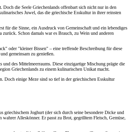
. Doch die Seele Griechenlands offenbart sich nicht nur in den
linarisches Juwel, das die griechische Esskultur in ihrer reinsten
Fest für die Sinne, ein Ausdruck von Gemeinschaft und ein lebendiges
 Ära zurück. Schon damals war es Brauch, zu Wein und anderen
k" oder "kleiner Bissen" – eine treffende Beschreibung für diese
en und gemeinsam zu genießen.
s und des Mittelmeerraums. Diese einzigartige Mischung prägte die
 Region Griechenlands zu einem kulinarischen Unikat macht.
en. Doch einige Meze sind so tief in der griechischen Esskultur
aus griechischem Joghurt (der sich durch seine besondere Dicke und
 wahrer Alleskönner. Er passt zu Brot, gegrilltem Fleisch, Gemüse,