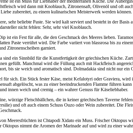
eme ist ein Muss für Liebhaber der mediterranen Küche. Die Auberginen
tfleisch wird dann mit Knoblauch, Zitronensaft, Olivenöl und oft auch 
it Liebe zubereitet, zu einem kulinarischen Meisterwerk werden können.
re, sehr beliebte Paste. Sie wird kalt serviert und besteht in der Basis
arsteller nicht fehlen: Sehr, sehr viel Knoblauch.
p ist ein Fest für alle, die den Geschmack des Meeres lieben. Taramosa
tten Paste verrührt wird. Die Farbe variiert von blassrosa bis zu einem
und Zitronenscheiben garniert.
ind ein Sinnbild für die Kunstfertigkeit der griechischen Küche. Zar
sinen gefüllt. Manchmal wird die Füllung auch mit Hackfleisch angerei
hmort, bis sie weich und aromatisch sind. Dolmadakia sind nicht nur 
el für sich. Ein Stück fester Käse, meist Kefalotyri oder Graviera, wi
nensaft abgelöscht, was zu einer beeindruckenden Flamme führen kann 
rig und innen weich und cremig – ein wahrer Genuss für Käseliebhaber.
eine, würzige Fleischbällchen, die in keiner griechischen Taverne feh
silie) und oft auch einem Schuss Ouzo oder Wein zubereitet. Die Fle
r Geschmack.
on Meeresfrüchten ist Chtapodi Xidato ein Muss. Frischer Oktopus wird 
r Oktopus nimmt die Aromen der Marinade auf und wird zu einer wahren 