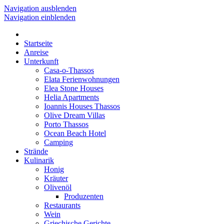
Navigation ausblenden
Navigation einblenden
Startseite
Anreise
Unterkunft
Casa-o-Thassos
Elata Ferienwohnungen
Elea Stone Houses
Helia Apartments
Ioannis Houses Thassos
Olive Dream Villas
Porto Thassos
Ocean Beach Hotel
Camping
Strände
Kulinarik
Honig
Kräuter
Olivenöl
Produzenten
Restaurants
Wein
Griechische Gerichte