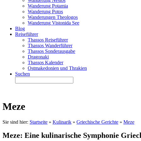
Wanderung Nestos
Wanderung Potamia
Wanderung Potos
Wanderungen Theologos
Wanderung Vistonida See
Blog
Reiseführer
Thassos Reiseführer
Thassos Wanderführer
Thassos Sonderausgabe
Dragonaki
Thassos Kalender
Ostmakedonien und Thrakien
Suchen
Meze
Sie sind hier:
Startseite
»
Kulinarik
»
Griechische Gerichte
»
Meze
Meze: Eine kulinarische Symphonie Griec