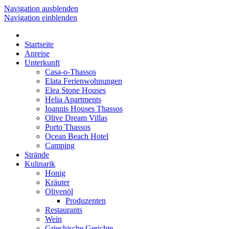
Navigation ausblenden
Navigation einblenden
Startseite
Anreise
Unterkunft
Casa-o-Thassos
Elata Ferienwohnungen
Elea Stone Houses
Helia Apartments
Ioannis Houses Thassos
Olive Dream Villas
Porto Thassos
Ocean Beach Hotel
Camping
Strände
Kulinarik
Honig
Kräuter
Olivenöl
Produzenten
Restaurants
Wein
Griechische Gerichte