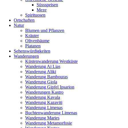
Süssspeisen
Meze
Spirituosen
Ortschaften
Natur
Blumen und Pflanzen
Kräuter
Olivenbäume
Platanen
Sehenswürdigkeiten
Wanderungen
Küstenwanderung Westküste
Wanderung Ai Lias
Wanderung Aliki
Wanderung Bambouras
Wanderung Giola
Wanderung Gipfel Ipsarion
Wanderungen Kastro
Wanderung Kavala
Wanderung Kazaviti
Wanderung Limenas
Buchtenwanderung Limenas
Wanderung Maries
Wanderung Metamorfosie