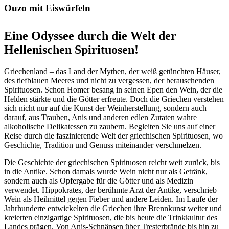
Ouzo mit Eiswürfeln
Eine Odyssee durch die Welt der
Hellenischen Spirituosen!
Griechenland – das Land der Mythen, der weiß getünchten Häuser,
des tiefblauen Meeres und nicht zu vergessen, der berauschenden
Spirituosen. Schon Homer besang in seinen Epen den Wein, der die
Helden stärkte und die Götter erfreute. Doch die Griechen verstehen
sich nicht nur auf die Kunst der Weinherstellung, sondern auch
darauf, aus Trauben, Anis und anderen edlen Zutaten wahre
alkoholische Delikatessen zu zaubern. Begleiten Sie uns auf einer
Reise durch die faszinierende Welt der griechischen Spirituosen, wo
Geschichte, Tradition und Genuss miteinander verschmelzen.
Die Geschichte der griechischen Spirituosen reicht weit zurück, bis
in die Antike. Schon damals wurde Wein nicht nur als Getränk,
sondern auch als Opfergabe für die Götter und als Medizin
verwendet. Hippokrates, der berühmte Arzt der Antike, verschrieb
Wein als Heilmittel gegen Fieber und andere Leiden. Im Laufe der
Jahrhunderte entwickelten die Griechen ihre Brennkunst weiter und
kreierten einzigartige Spirituosen, die bis heute die Trinkkultur des
Landes prägen. Von Anis-Schnäpsen über Tresterbrände bis hin zu