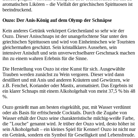
aromatischen Likören – die Vielfalt der griechischen Spirituosen ist
beeindruckend.
Ouzo: Der Anis-König auf dem Olymp der Schnäpse
Kein anderes Getränk verkörpert Griechenland so sehr wie der
Ouzo. Dieser Anisschnaps ist der unangefochtene Star unter den
griechischen Spirituosen und wird von Einheimischen wie Touristen
gleichermaßen geschätzt. Sein kristallklares Aussehen, sein
intensiver Anisduft und sein unverwechselbarer Geschmack machen
ihn zu einem wahren Erlebnis für die Sinne.
Die Herstellung von Ouzo ist eine Kunst für sich. Ausgewählte
Trauben werden zunächst zu Wein vergoren. Dieser wird dann
destilliert und mit Anis und anderen Kräutern und Gewürzen, wie
z.B. Fenchel, Koriander oder Mastix, aromatisiert. Das Ergebnis ist
ein klarer Schnaps mit einem Alkoholgehalt von meist 37,5 % bis 48
%.
Ouzo genießt man am besten eisgekühlt, pur, mit Wasser verdünnt
oder als Basis für erfrischende Cocktails. Durch die Zugabe von
Wasser erhält der Ouzo seine charakteristische milchig-weiße Farbe,
die "Louche" genannt wird. Je trüber der Ouzo wird, desto höher ist
sein Alkoholgehalt – ein kleines Spiel für Kenner! Ouzo ist nicht nur
ein Getränk, sondern ein Symbol für Geselligkeit und Lebensfreude.