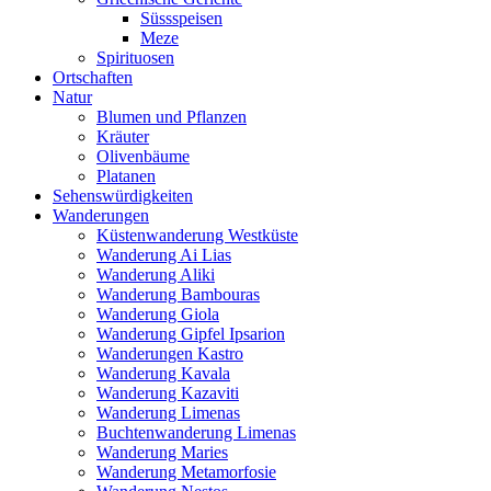
Süssspeisen
Meze
Spirituosen
Ortschaften
Natur
Blumen und Pflanzen
Kräuter
Olivenbäume
Platanen
Sehenswürdigkeiten
Wanderungen
Küstenwanderung Westküste
Wanderung Ai Lias
Wanderung Aliki
Wanderung Bambouras
Wanderung Giola
Wanderung Gipfel Ipsarion
Wanderungen Kastro
Wanderung Kavala
Wanderung Kazaviti
Wanderung Limenas
Buchtenwanderung Limenas
Wanderung Maries
Wanderung Metamorfosie