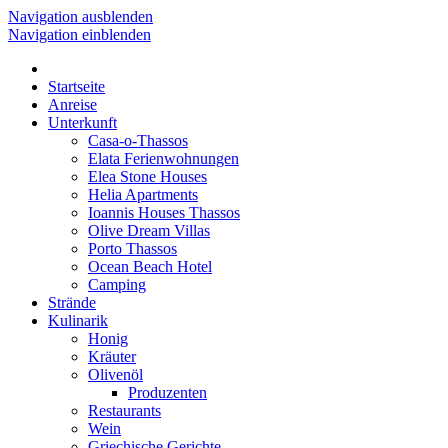
Navigation ausblenden
Navigation einblenden
Startseite
Anreise
Unterkunft
Casa-o-Thassos
Elata Ferienwohnungen
Elea Stone Houses
Helia Apartments
Ioannis Houses Thassos
Olive Dream Villas
Porto Thassos
Ocean Beach Hotel
Camping
Strände
Kulinarik
Honig
Kräuter
Olivenöl
Produzenten
Restaurants
Wein
Griechische Gerichte