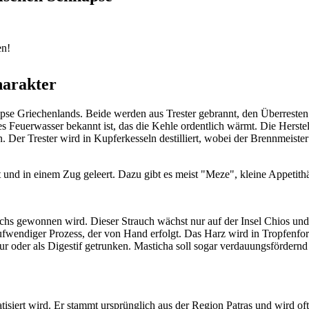
en!
harakter
e Griechenlands. Beide werden aus Trester gebrannt, den Überresten d
ges Feuerwasser bekannt ist, das die Kehle ordentlich wärmt. Die Herste
. Der Trester wird in Kupferkesseln destilliert, wobei der Brennmeist
t und in einem Zug geleert. Dazu gibt es meist "Meze", kleine Appetith
auchs gewonnen wird. Dieser Strauch wächst nur auf der Insel Chios un
ufwendiger Prozess, der von Hand erfolgt. Das Harz wird in Tropfenform
ur oder als Digestif getrunken. Masticha soll sogar verdauungsfördern
matisiert wird. Er stammt ursprünglich aus der Region Patras und wird o