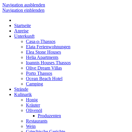
Navigation ausblenden
Navigation einblenden
Startseite
Anreise
Unterkunft
Casa-o-Thassos
Elata Ferienwohnungen
Elea Stone Houses
Helia Apartments
Ioannis Houses Thassos
Olive Dream Villas
Porto Thassos
Ocean Beach Hotel
Camping
Strände
Kulinarik
Honig
Kräuter
Olivenöl
Produzenten
Restaurants
Wein
Griechische Gerichte