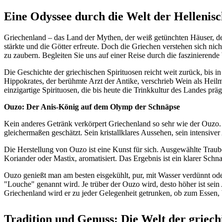
Eine Odyssee durch die Welt der Hellenisc
Griechenland – das Land der Mythen, der weiß getünchten Häuser, de
stärkte und die Götter erfreute. Doch die Griechen verstehen sich ni
zu zaubern. Begleiten Sie uns auf einer Reise durch die faszinierend
Die Geschichte der griechischen Spirituosen reicht weit zurück, bis 
Hippokrates, der berühmte Arzt der Antike, verschrieb Wein als Heilm
einzigartige Spirituosen, die bis heute die Trinkkultur des Landes pr
Ouzo: Der Anis-König auf dem Olymp der Schnäpse
Kein anderes Getränk verkörpert Griechenland so sehr wie der Ouzo. 
gleichermaßen geschätzt. Sein kristallklares Aussehen, sein intensi
Die Herstellung von Ouzo ist eine Kunst für sich. Ausgewählte Trau
Koriander oder Mastix, aromatisiert. Das Ergebnis ist ein klarer Sch
Ouzo genießt man am besten eisgekühlt, pur, mit Wasser verdünnt oder
"Louche" genannt wird. Je trüber der Ouzo wird, desto höher ist sein 
Griechenland wird er zu jeder Gelegenheit getrunken, ob zum Essen, 
Tradition und Genuss: Die Welt der griec