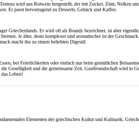
tura wird aus Rotwein hergestellt, der mit Zucker, Zimt, Nelken und
ken. Er passt hervorragend zu Desserts, Gebäck und Kaffee.
ager Griechenlands. Er wird oft als Brandy bezeichnet, ist aber eigen
2 Sternen. Je älter, desto komplexer und aromatischer ist der Geschmac
hmack macht ihn zu einem beliebten Digestif.
Essen, bei Feierlichkeiten oder einfach nur beim gemütlichen Beisamm
 die Geselligkeit und die gemeinsame Zeit. Gastfreundschaft wird in G
d das Leben!
damentalen Elementen der griechischen Kultur und Kulinarik. Griechen