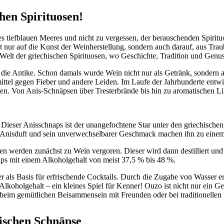
hen Spirituosen!
s tiefblauen Meeres und nicht zu vergessen, der berauschenden Spiri
cht nur auf die Kunst der Weinherstellung, sondern auch darauf, aus Tr
e Welt der griechischen Spirituosen, wo Geschichte, Tradition und Genu
in die Antike. Schon damals wurde Wein nicht nur als Getränk, sondern 
ittel gegen Fieber und andere Leiden. Im Laufe der Jahrhunderte entwi
ägen. Von Anis-Schnäpsen über Tresterbrände bis hin zu aromatischen Lik
Dieser Anisschnaps ist der unangefochtene Star unter den griechische
ver Anisduft und sein unverwechselbarer Geschmack machen ihn zu einem
ben werden zunächst zu Wein vergoren. Dieser wird dann destilliert un
naps mit einem Alkoholgehalt von meist 37,5 % bis 48 %.
 als Basis für erfrischende Cocktails. Durch die Zugabe von Wasser erh
Alkoholgehalt – ein kleines Spiel für Kenner! Ouzo ist nicht nur ein G
beim gemütlichen Beisammensein mit Freunden oder bei traditionellen 
hischen Schnäpse