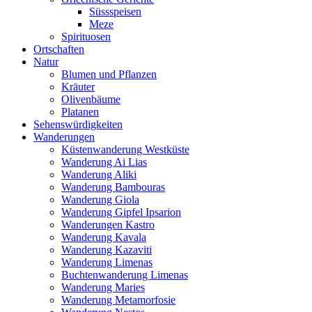
Süssspeisen
Meze
Spirituosen
Ortschaften
Natur
Blumen und Pflanzen
Kräuter
Olivenbäume
Platanen
Sehenswürdigkeiten
Wanderungen
Küstenwanderung Westküste
Wanderung Ai Lias
Wanderung Aliki
Wanderung Bambouras
Wanderung Giola
Wanderung Gipfel Ipsarion
Wanderungen Kastro
Wanderung Kavala
Wanderung Kazaviti
Wanderung Limenas
Buchtenwanderung Limenas
Wanderung Maries
Wanderung Metamorfosie