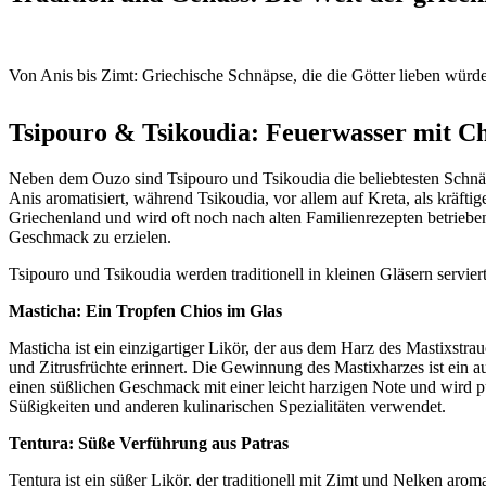
Von Anis bis Zimt: Griechische Schnäpse, die die Götter lieben würd
Tsipouro & Tsikoudia: Feuerwasser mit C
Neben dem Ouzo sind Tsipouro und Tsikoudia die beliebtesten Schnäps
Anis aromatisiert, während Tsikoudia, vor allem auf Kreta, als kräfti
Griechenland und wird oft noch nach alten Familienrezepten betrieben
Geschmack zu erzielen.
Tsipouro und Tsikoudia werden traditionell in kleinen Gläsern servier
Masticha: Ein Tropfen Chios im Glas
Masticha ist ein einzigartiger Likör, der aus dem Harz des Mastixstr
und Zitrusfrüchte erinnert. Die Gewinnung des Mastixharzes ist ein a
einen süßlichen Geschmack mit einer leicht harzigen Note und wird p
Süßigkeiten und anderen kulinarischen Spezialitäten verwendet.
Tentura: Süße Verführung aus Patras
Tentura ist ein süßer Likör, der traditionell mit Zimt und Nelken aro