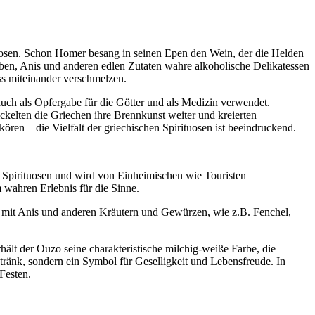
tuosen. Schon Homer besang in seinen Epen den Wein, der die Helden
auben, Anis und anderen edlen Zutaten wahre alkoholische Delikatessen
ss miteinander verschmelzen.
auch als Opfergabe für die Götter und als Medizin verwendet.
ckelten die Griechen ihre Brennkunst weiter und kreierten
ören – die Vielfalt der griechischen Spirituosen ist beeindruckend.
n Spirituosen und wird von Einheimischen wie Touristen
 wahren Erlebnis für die Sinne.
d mit Anis und anderen Kräutern und Gewürzen, wie z.B. Fenchel,
ält der Ouzo seine charakteristische milchig-weiße Farbe, die
etränk, sondern ein Symbol für Geselligkeit und Lebensfreude. In
Festen.